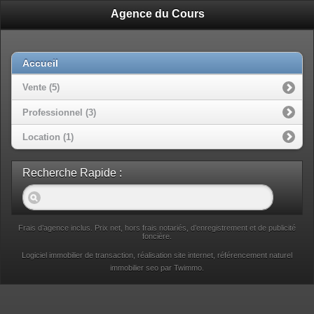
Agence du Cours
Accueil
Vente (5)
Professionnel (3)
Location (1)
Recherche Rapide :
Frais d’agence inclus. Prix net, hors frais notariés, d’enregistrement et de publicité
foncière.
Logiciel immobilier de transaction,
réalisation site internet,
référencement naturel
immobilier seo
par Twimmo.